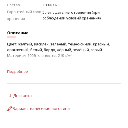
Состав
100% ХБ
Гарантийный срок
5 лет с даты изготовления (при
соблюдении условий хранения)
хранения
Описание
Цвет: жёлтый, василёк, зелёный, тёмно-синий, красный,
оранжевый, белый, бордо, чёрный, зелёный, серый
Материал: 100% хлопок, пл. 210 г/м²
ТР ТС 017/2011
Подробнее
• отложной воротник
• застежка на пуговицы
• коротки рукав на трикотажной манжете
Доставка
Вариант нанесения логотипа