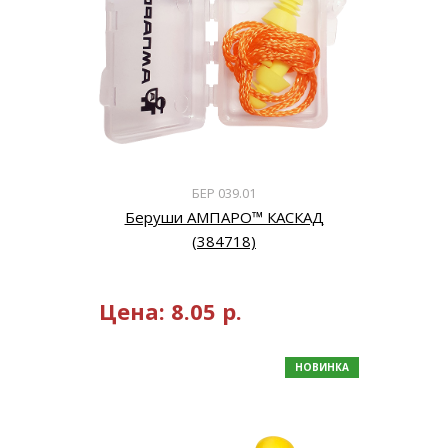
БЕР 039.01
Беруши АМПАРО™ КАСКАД
(384718)
Цена:
8.05
р.
НОВИНКА