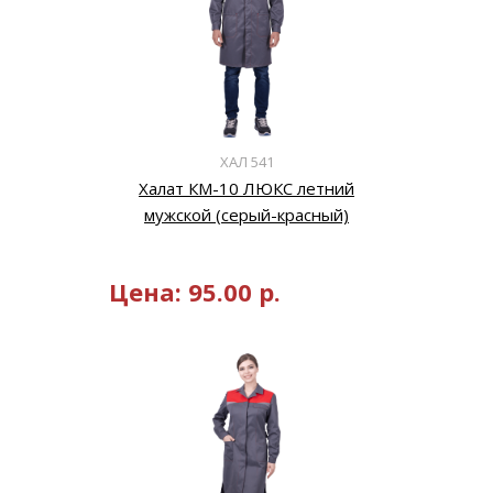
ХАЛ 541
Халат КМ-10 ЛЮКС летний
мужской (серый-красный)
Цена:
95.00
р.