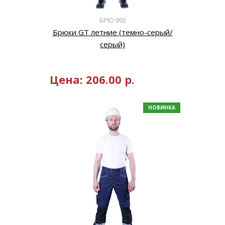
БРЮ 992
Брюки GT летние (темно-серый/
серый)
Цена:
206.00
р.
НОВИНКА