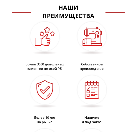
слева на право. Перелина целая, притачивается к нижнему
НАШИ
срезу наголовной части. Все внешнии срезы подшлемника
обтачены подкладкой из термостойкого трикотажного
ПРЕИМУЩЕСТВА
полотна.
Более 3000 довольных
Собственное
клиентов по всей РБ
производство
Более 10 лет
Наличие
на рынке
и под заказ