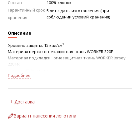
Состав
100% хлопок
Гарантийный срок
5 лет с даты изготовления (при
соблюдении условий хранения)
хранения
Описание
Уровень защиты: 15 кал/см²
Материал верха : огнезащитная ткань WORKER 320Е
Материал подкладки : огнезащитная ткань WORKER Jersey
220 FR
Состав: 100% хлопок
Подробнее
Подшлемник состоит из наголовной части и пелерины.
Застегивается подшлемник на контактную ленту с помощью
хлястика. Наголовная часть подшлемника состоит из
передних, задних клиньев и центральной части. На
Доставка
передний и задний клинья, с двух сторон, настрочены
полосы – держатели шлема. Концы держателей закреплены
Вариант нанесения логотипа
в шве соединения средней части с задними клиньями.
Центральная часть регулируется по ширине с помощью 3-х
затяжников, которые крепятся на контактную ленту. Концы
затяжников входят в шов соединения средней части и клина,