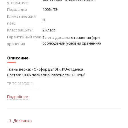
утеплителя
Подкладка
100% ПЭ
Климатический
III
пояс
Класс защиты
2 класс
Гарантийный срок
5 лет с даты изготовления (при
соблюдении условий хранения)
хранения
Описание
Ткань верха: «Оксфорд 240Т», PU-отделка
Состав: 100% полиэфир, плотность 130 г/м²
ТР ТС 019/2011
ГОСТ 12.4.303-2016
Защитные свойства:
Подробнее
Тн – защита от пониженных температур воздуха (2 класс
защиты, III климатический пояс)
Ми – защита от механических воздействий (истираний)
З – защита от общих производственных загрязнений
Доставка
Куртка: