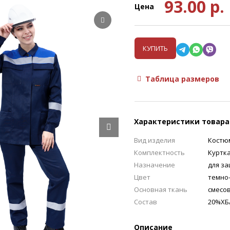
93.00
р.
Цена
КУПИТЬ
Таблица размеров
Характеристики товара
Вид изделия
Костю
Комплектность
Куртк
Назначение
для з
Цвет
темно
Основная ткань
смесова
Состав
20%ХБ
Описание