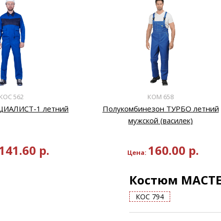
КОС 562
КОМ 658
ЦИАЛИСТ-1 летний
Полукомбинезон ТУРБО летний
мужской (василек)
141.60
р.
160.00
р.
Цена:
Костюм МАСТЕ
КОС 794