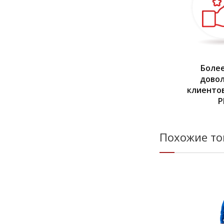
Более
дово
клиентов
Р
Похожие т