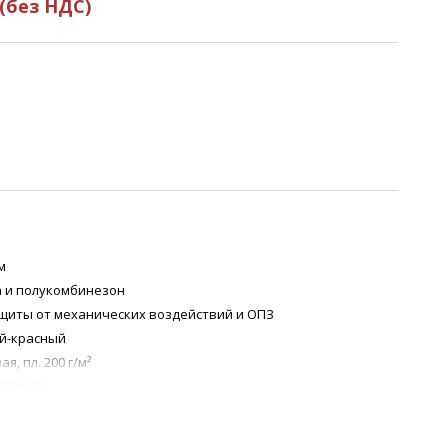
(без НДС)
м
а и полукомбинезон
ащиты от механических воздействий и ОПЗ
ый-красный
я, пл. 200 г/м²
/80%ПЭ