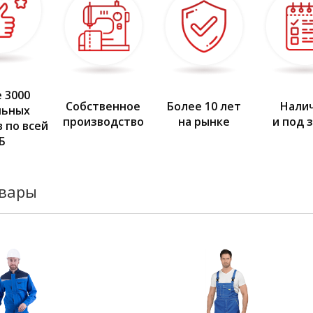
Брюки:
• пояс с застежкой на петлю
• застёжка-гульф на молнию
• боковые накладные карма
• по низу брюк световозвр
 3000
Собственное
Более 10 лет
Нали
льных
производство
на рынке
и под 
 по всей
Б
овары