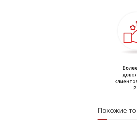
Более
дово
клиентов
Р
Похожие т