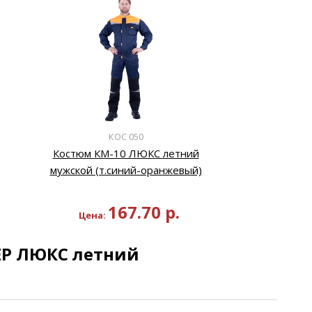
КОС 050
Костюм КМ-10 ЛЮКС летний
мужской (т.синий-оранжевый)
167.70
р.
Цена:
Р ЛЮКС летний