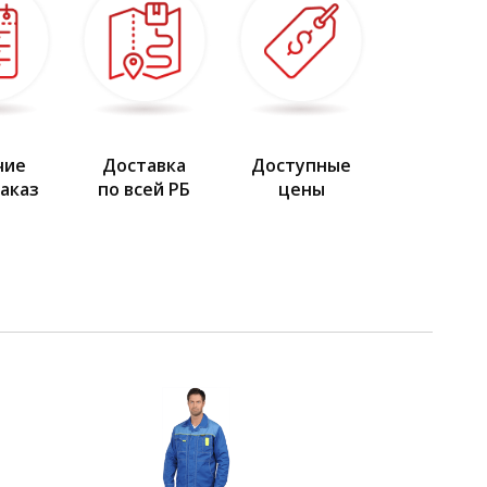
 и пуговицу, с эластичной лентой по бокам, с шлевками
ны с наклонным входом
ащающая полоса
чие
Доставка
Доступные
заказ
по всей РБ
цены