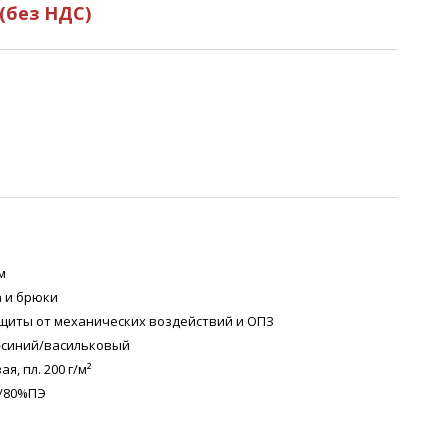
(без НДС)
м
а и брюки
ащиты от механических воздействий и ОПЗ
-синий/васильковый
я, пл. 200 г/м²
/80%ПЭ