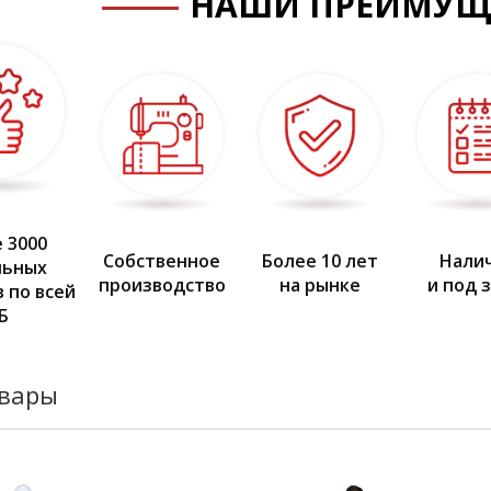
НАШИ ПРЕИМУЩ
 3000
Собственное
Более 10 лет
Нали
льных
производство
на рынке
и под 
 по всей
Б
овары