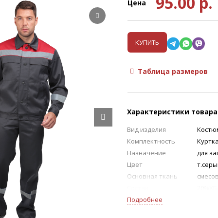
95.00
р.
Цена
КУПИТЬ
Таблица размеров
Характеристики товара
Вид изделия
Костю
Комплектность
Куртк
Назначение
для з
Цвет
т.сер
Основная ткань
смесова
Состав
20%ХБ
Подробнее