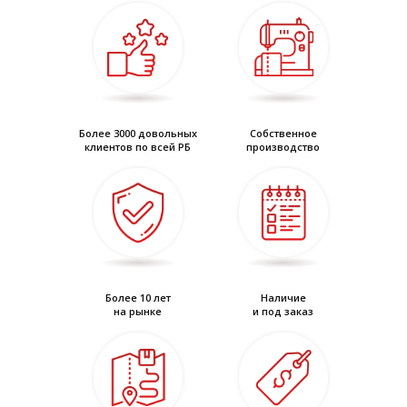
Более 3000 довольных
Собственное
клиентов по всей РБ
производство
Более 10 лет
Наличие
на рынке
и под заказ