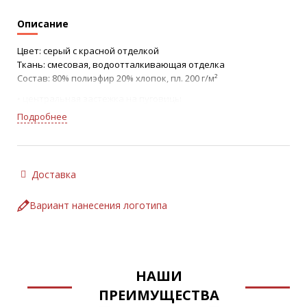
Описание
Цвет: серый с красной отделкой
Ткань: смесовая, водоотталкивающая отделка
Состав: 80% полиэфир 20% хлопок, пл. 200 г/м²
• центральная застежка на пуговицы
• спинка с хлястиком с регулировкой на пуговицы
Подробнее
• втачные рукава с манжетой на пуговицу
• воротник-стойка
• разрезы в боковых швах
• накладные карманы (верхний и два нижних)
Доставка
• световозвращающая полоса по полочкам и спинке
шириной 50 мм
Вариант нанесения логотипа
НАШИ
ПРЕИМУЩЕСТВА