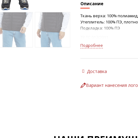
Описание
Ткань верха: 100% полиамид,
Утеплитель: 100% ПЭ, плотнос
Подкладка: 100% ПЭ
ТР ТС 017/2011
ГОС Т 25295-2003
Подробнее
Жилет:
• выстеган с утеплителем
• воротник стойка
• центральная застёжка на 
Доставка
• вертикальные карманы в ш
• низ куртки, пройма окант
Вариант нанесения лог