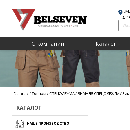
г.М
д. 
П
о
и
О компании
Каталог
с
к
т
о
в
а
р
Главная
/
Товары
/
СПЕЦОДЕЖДА
/
ЗИМНЯЯ СПЕЦОДЕЖДА
/
Зим
о
в
КАТАЛОГ
НАШЕ ПРОИЗВОДСТВО