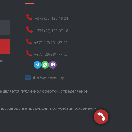
+375 (29) 130-19-24
+375 (29) 103-07-18
+375 (17) 251-87-12
+375 (29) 391-77-72
ых
info@belseven.by
е является публичной офертой, определяемой
 производстве продукции, при условии сохранения