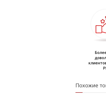
Более
дово
клиентов
Р
Похожие т