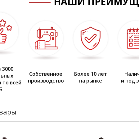
НАШИ ПРЕИМУЩ
 3000
Собственное
Более 10 лет
Нали
льных
производство
на рынке
и под 
 по всей
Б
овары