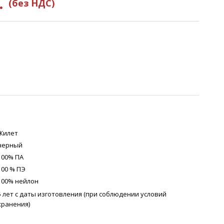
.
(без НДС)
Жилет
черный
100% ПА
100 % ПЭ
100% нейлон
5 лет с даты изготовления (при соблюдении условий
хранения)