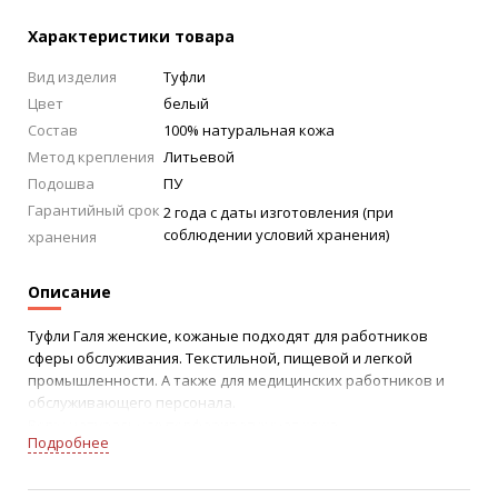
Характеристики товара
Вид изделия
Туфли
Цвет
белый
Состав
100% натуральная кожа
Метод крепления
Литьевой
Подошва
ПУ
Гарантийный срок
2 года с даты изготовления (при
соблюдении условий хранения)
хранения
Описание
Туфли Галя женские, кожаные подходят для работников
сферы обслуживания. Текстильной, пищевой и легкой
промышленности. А также для медицинских работников и
обслуживающего персонала.
Верх: натуральная перфорированная кожа.
Подробнее
Подошва: поливинилхлорид (ПВХ).
Особенности: активная вентиляция.
Метод крепления: литьевой