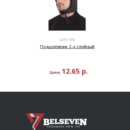
ШАП 300
Подшлемник 2-х слойный
12.65
р.
Цена: