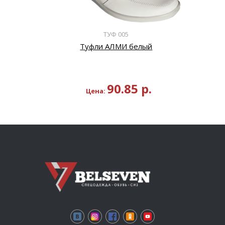
ТУФ 005
Туфли АЛМИ белый
90.85
р.
Цена: