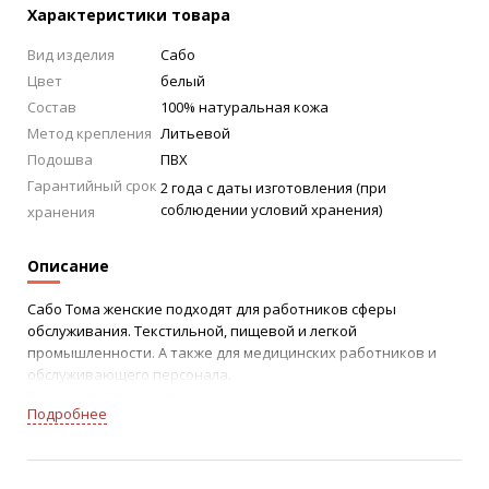
Характеристики товара
Вид изделия
Сабо
Цвет
белый
Состав
100% натуральная кожа
Метод крепления
Литьевой
Подошва
ПВХ
Гарантийный срок
2 года с даты изготовления (при
соблюдении условий хранения)
хранения
Описание
Сабо Тома женские подходят для работников сферы
обслуживания. Текстильной, пищевой и легкой
промышленности. А также для медицинских работников и
обслуживающего персонала.
Верх: натуральная перфорированная кожа.
Подробнее
Подошва: поливинилхлорид (ПВХ).
Высота подошвы: 2-4 см
Метод крепления: литьевой.
Особенности: перекидной ремешок из положения «сабо» в