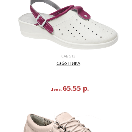
САБ 513
Сабо НИКА
65.55
р.
Цена: