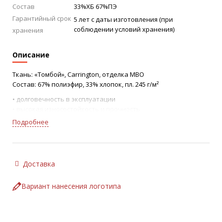
Состав
33%ХБ 67%ПЭ
Гарантийный срок
5 лет с даты изготовления (при
соблюдении условий хранения)
хранения
Описание
Ткань: «Томбой», Carrington, отделка МВО
Состав: 67% полиэфир, 33% хлопок, пл. 245 г/м²
• долговечность в эксплуатации
• высокая износостойкость и прочность
• стойкость к промышленным стиркам
Подробнее
• стойкость цвета, отсутствие пиллинга
Полукомбинезон:
• нагрудник с накладным карманом с клапаном на ленте-
контакт
Доставка
• застёжка-гульф на молнию и боковая застёжка на
пуговицах
Вариант нанесения логотипа
• боковые карманы с наклонным входом
• задние накладные карманы с клапаном на ленте-контакт
• слева по боковому шву карман с клапаном на ленте-