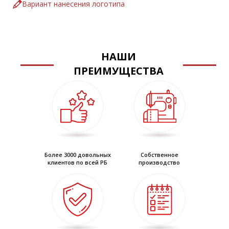
• рукав-реглан, низ рукава с эластичной лентой
Вариант нанесения логотипа
• герметично проклеенные швы
НАШИ
ПРЕИМУЩЕСТВА
Более 3000 довольных
Собственное
клиентов по всей РБ
производство