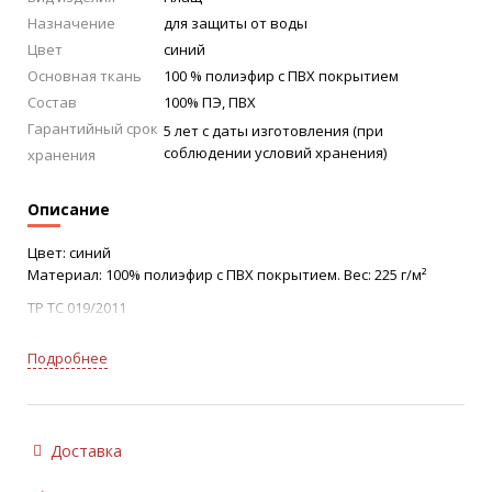
Назначение
для защиты от воды
Цвет
синий
Основная ткань
100 % полиэфир c ПВХ покрытием
Состав
100% ПЭ, ПВХ
Гарантийный срок
5 лет с даты изготовления (при
соблюдении условий хранения)
хранения
Описание
Цвет: синий
Материал: 100% полиэфир с ПВХ покрытием. Вес: 225 г/м²
ТР ТС 019/2011
Плащ:
Подробнее
• центральная застежка на молнию
• внутренняя ветрозащитная планка
• вентиляционные отверстия на уровне кокетки
спинки и проймы
• накладные карманы с клапаном
Доставка
• втачной капюшон