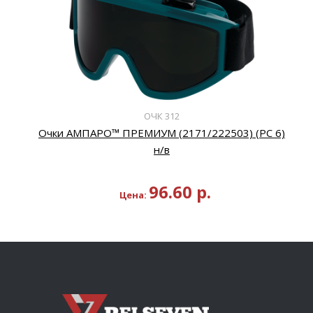
ОЧК 312
Очки АМПАРО™ ПРЕМИУМ (2171/222503) (РС 6)
н/в
96.60
р.
Цена: