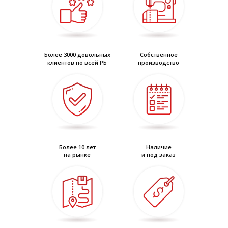
Более 3000 довольных
Собственное
клиентов по всей РБ
производство
Более 10 лет
Наличие
на рынке
и под заказ