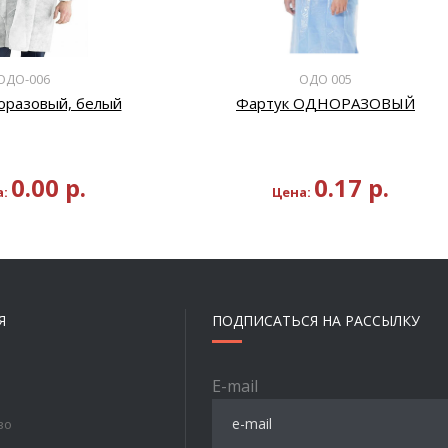
ОДО-006
ОДО 005
оразовый, белый
Фартук ОДНОРАЗОВЫЙ
0.00
р.
0.17
р.
а:
Цена:
Я
ПОДПИСАТЬСЯ НА РАССЫЛКУ
E-mail
во