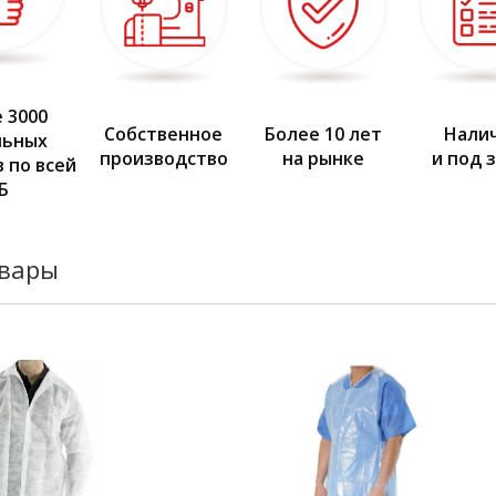
 3000
Собственное
Более 10 лет
Нали
льных
производство
на рынке
и под 
 по всей
Б
овары