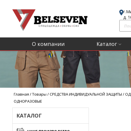
г.М
д. 
П
о
и
О компании
Каталог
с
к
т
о
в
а
р
Главная
/
Товары
/
СРЕДСТВА ИНДИВИДУАЛЬНОЙ ЗАЩИТЫ
/
ОД
о
ОДНОРАЗОВЫЕ
в
КАТАЛОГ