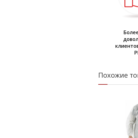
Более
дово
клиентов
Р
Похожие т