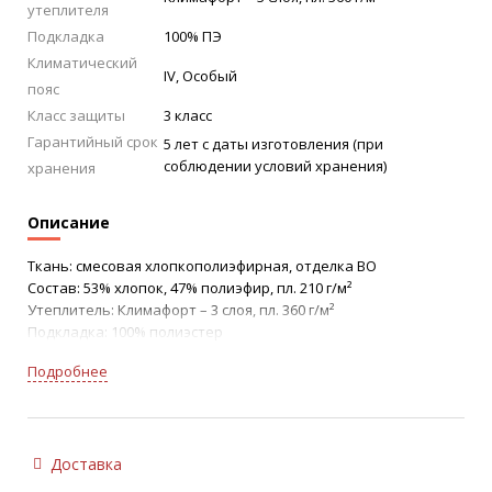
утеплителя
Подкладка
100% ПЭ
Климатический
IV, Особый
пояс
Класс защиты
3 класс
Гарантийный срок
5 лет с даты изготовления (при
соблюдении условий хранения)
хранения
Описание
Ткань: смесовая хлопкополиэфирная, отделка ВО
Состав: 53% хлопок, 47% полиэфир, пл. 210 г/м²
Утеплитель: Климафорт – 3 слоя, пл. 360 г/м²
Подкладка: 100% полиэстер
ТР ТС 019/2011
Подробнее
ГОСТ 12.4.303-2016
Защитные свойства:
Тн – защита от пониженных температур воздуха (2 класс
защиты, III климатический пояс)
Доставка
Ми – защита от механических воздействий (истираний)