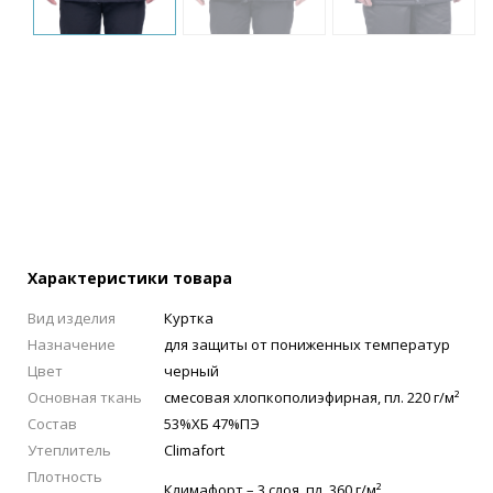
Характеристики товара
Вид изделия
Куртка
Назначение
для защиты от пониженных температур
Цвет
черный
Основная ткань
смесовая хлопкополиэфирная, пл. 220 г/м²
Состав
53%ХБ 47%ПЭ
Утеплитель
Climafort
Плотность
Климафорт – 3 слоя, пл. 360 г/м²