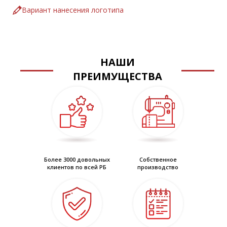
З – защита от общих производственных загрязнений
Вариант нанесения логотипа
Куртка:
• центральная застёжка на двухзамковую молнию с
ветрозащитной планкой на
кнопках
• воротник-стойка
НАШИ
• съемный капюшон
ПРЕИМУЩЕСТВА
• два нагрудных кармана
• нижние объемные накладные карманы с клапанами на
кнопках
• объём по линии талии регулируется кулисой
• рукава с внутренними трикотажными манжетами и патами,
застёгивающимися
на кнопки
Более 3000 довольных
Собственное
клиентов по всей РБ
производство