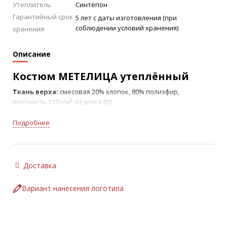
Утеплитель
Синтепон
Гарантийный срок
5 лет с даты изготовления (при
соблюдении условий хранения)
хранения
Описание
Костюм МЕТЕЛИ
ЦА утеплённый
Ткань верха:
смесовая 20% хлопок, 80% полиэфир,
плотность 210 г/м², отделка ВО
“Цвет: темно-синий/василёк
Подробнее
Ткань: смесовая, 20% хлопок, 80% полиэфир, пл. 200 г/м²,
отделка ВО
Утеплитель: Синтепон, 100% ПЭ
Подкладка: 100% ПЭ
Доставка
ТР ТС 019/2011
ГОСТ 12.4.303-2016
Вариант нанесения логотипа
Защитные свойства:
Тн – защита от пониженных температур воздуха (2 класс
защиты, III климатический пояс)
Ми – защита от механических воздействий (истираний)