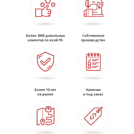
• объем по талии регулируется эластичной лентой
Более 3000 довольных
Собственное
клиентов по всей РБ
производство
Более 10 лет
Наличие
на рынке
и под заказ