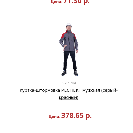
71.30
р.
Цена:
КУР 704
Куртка-штормовка РЕСПЕКТ мужская (серый-
красный)
378.65
р.
Цена: