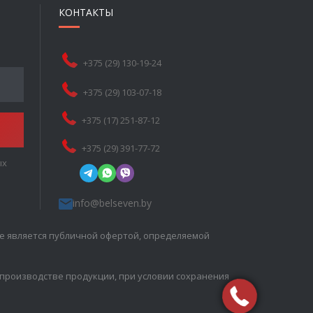
КОНТАКТЫ
+375 (29) 130-19-24
+375 (29) 103-07-18
+375 (17) 251-87-12
+375 (29) 391-77-72
ых
info@belseven.by
е является публичной офертой, определяемой
 производстве продукции, при условии сохранения