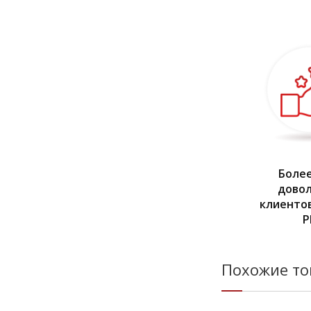
Более
дово
клиентов
Р
Похожие т