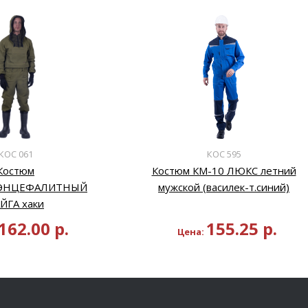
КОС 061
КОС 595
Костюм
Костюм КМ-10 ЛЮКС летний
ЭНЦЕФАЛИТНЫЙ
мужской (василек-т.синий)
ЙГА хаки
162.00
р.
155.25
р.
Цена: