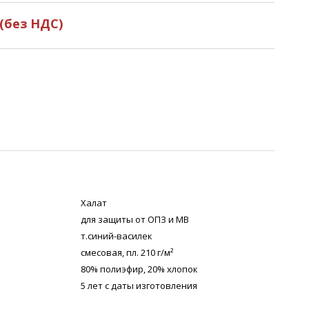
(без НДС)
Халат
для защиты от ОПЗ и МВ
т.синий-василек
смесовая, пл. 210 г/м²
80% полиэфир, 20% хлопок
5 лет с даты изготовления