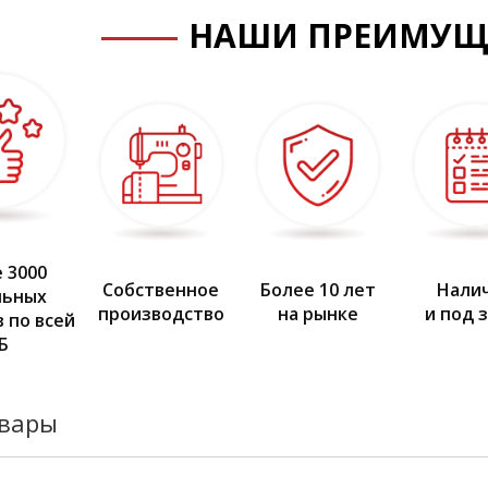
НАШИ ПРЕИМУЩ
 3000
Собственное
Более 10 лет
Нали
льных
производство
на рынке
и под 
 по всей
Б
овары