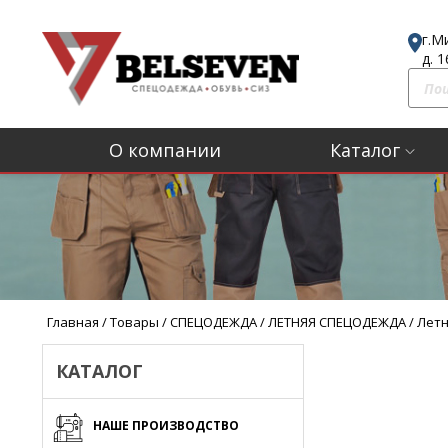
г.М
д. 
П
о
и
О компании
Каталог
с
к
т
о
в
а
р
Главная
/
Товары
/
СПЕЦОДЕЖДА
/
ЛЕТНЯЯ СПЕЦОДЕЖДА
/
Летн
о
в
КАТАЛОГ
НАШЕ ПРОИЗВОДСТВО