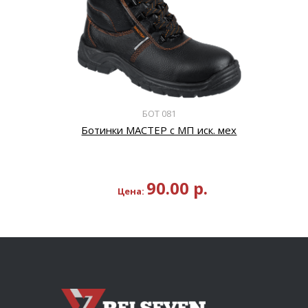
БОТ 081
Ботинки МАСТЕР с МП иск. мех
90.00
р.
Цена: