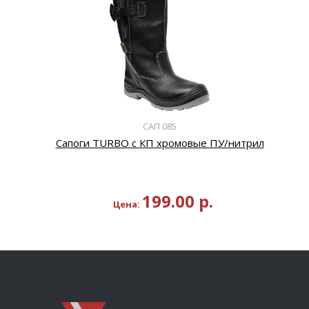
САП 085
Сапоги TURBO с КП хромовые ПУ/нитрил
199.00
р.
Цена: