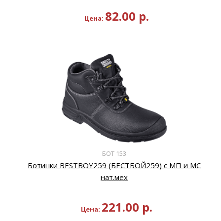
82.00
р.
Цена:
БОТ 153
Ботинки BESTBOY259 (БЕСТБОЙ259) с МП и МС
нат.мех
221.00
р.
Цена: