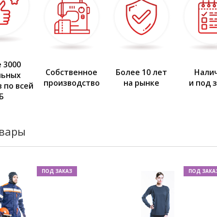
 3000
Собственное
Более 10 лет
Нали
льных
производство
на рынке
и под 
 по всей
Б
овары
ПОД ЗАКАЗ
ПОД ЗАКА