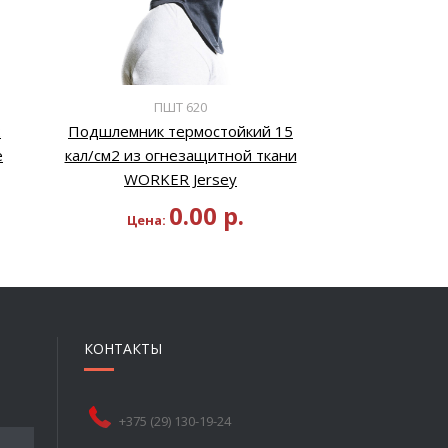
ПШТ 620
2
Подшлемник термостойкий 15
е
кал/см2 из огнезащитной ткани
WORKER Jersey
0.00
р.
Цена:
КОНТАКТЫ
+375 (29) 130-19-24