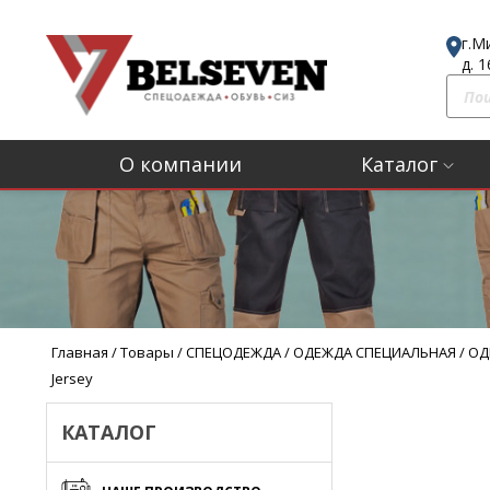
г.М
д. 
П
о
и
О компании
Каталог
с
к
т
о
в
а
р
Главная
/
Товары
/
СПЕЦОДЕЖДА
/
ОДЕЖДА СПЕЦИАЛЬНАЯ
/
ОД
о
Jersey
в
КАТАЛОГ