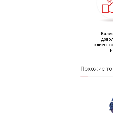
Более
дово
клиентов
Р
Похожие т