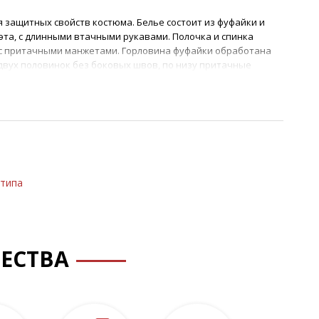
 защитных свойств костюма. Белье состоит из фуфайки и
эта, с длинными втачными рукавами. Полочка и спинка
с притачными манжетами. Горловина фуфайки обработана
 двух половинок без боковых швов, по низу притачные
олотно WORKER Jersey 220 FR, 100% хлопок, запатентованная
8-200
9/2011
отипа
ЕСТВА