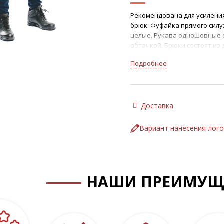
Рекомендована для усиления
брюк. Фуфайка прямого силу
целые. Рукава одношовные 
обтачкой. Брюки состоят из
манжеты.
Подробнее
Термостойкое трикотажное п
огнестойкая технология.
Цвет: тёмно-синий.
Размеры: с 44 по 68, роста 15
ГОСТ Р 12.4.234-2012, ТР ТС 01
Доставка
Вариант нанесения лог
НАШИ ПРЕИМУЩ