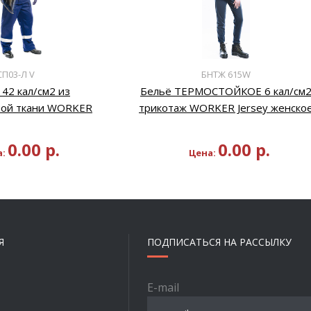
СП03-Л V
БНТЖ 615W
42 кал/см2 из
Бельё ТЕРМОСТОЙКОЕ 6 кал/см
ной ткани WORKER
трикотаж WORKER Jersey женско
0.00
р.
0.00
р.
а:
Цена:
Я
ПОДПИСАТЬСЯ НА РАССЫЛКУ
E-mail