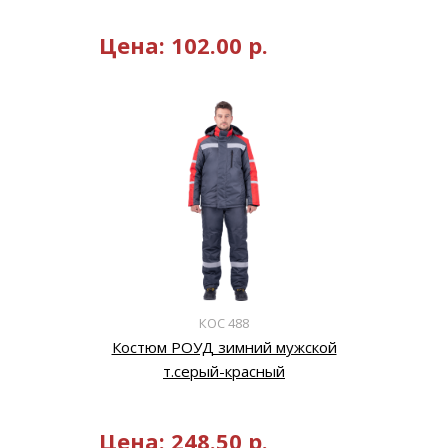
Цена:
102.00
р.
КОС 488
Костюм РОУД зимний мужской
т.серый-красный
Цена:
248.50
р.