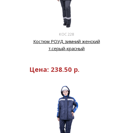
КОС 228
Костюм РОУД зимний женский
т.серый-красный
Цена:
238.50
р.